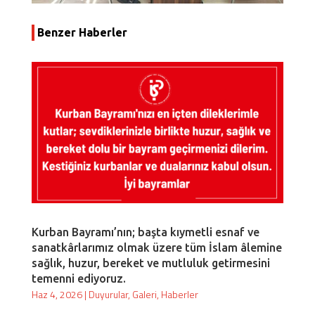
Benzer Haberler
Kurban Bayramı’nın; başta kıymetli esnaf ve
sanatkârlarımız olmak üzere tüm İslam âlemine
sağlık, huzur, bereket ve mutluluk getirmesini
temenni ediyoruz.
Haz 4, 2026
|
Duyurular
,
Galeri
,
Haberler