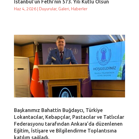
İstanbul’un Fethi’nin 573. Yılı Kutlu Olsun
Haz 4, 2026
|
Duyurular
,
Galeri
,
Haberler
Başkanımız Bahattin Buğdaycı, Türkiye
Lokantacılar, Kebapçılar, Pastacılar ve Tatlıcılar
Federasyonu tarafından Ankara’da düzenlenen
Eğitim, İstişare ve Bilgilendirme Toplantısına
katılım sağladı.