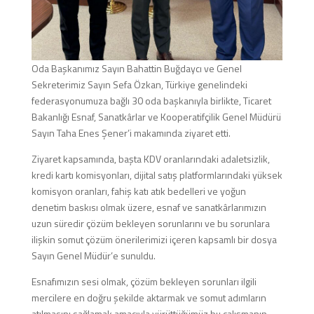
Oda Başkanımız Sayın Bahattin Buğdaycı ve Genel
Sekreterimiz Sayın Sefa Özkan, Türkiye genelindeki
federasyonumuza bağlı 30 oda başkanıyla birlikte, Ticaret
Bakanlığı Esnaf, Sanatkârlar ve Kooperatifçilik Genel Müdürü
Sayın Taha Enes Şener’i makamında ziyaret etti.
Ziyaret kapsamında, başta KDV oranlarındaki adaletsizlik,
kredi kartı komisyonları, dijital satış platformlarındaki yüksek
komisyon oranları, fahiş katı atık bedelleri ve yoğun
denetim baskısı olmak üzere, esnaf ve sanatkârlarımızın
uzun süredir çözüm bekleyen sorunlarını ve bu sorunlara
ilişkin somut çözüm önerilerimizi içeren kapsamlı bir dosya
Sayın Genel Müdür’e sunuldu.
Esnafımızın sesi olmak, çözüm bekleyen sorunları ilgili
mercilere en doğru şekilde aktarmak ve somut adımların
atılmasını sağlamak amacıyla yürüttüğümüz bu çalışmanın,