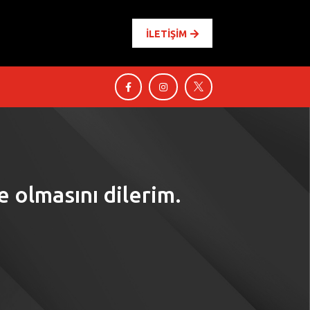
İLETİŞİM




e olmasını dilerim.