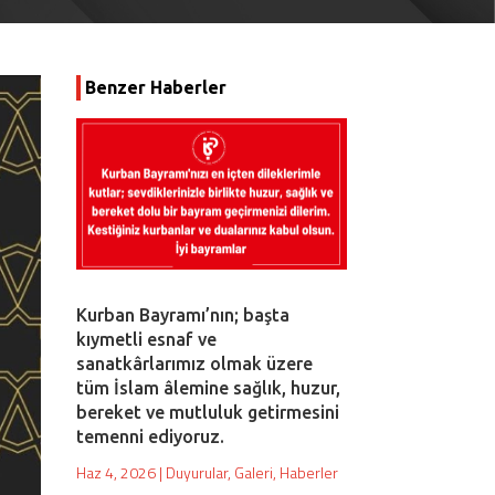
Benzer Haberler
Kurban Bayramı’nın; başta
kıymetli esnaf ve
sanatkârlarımız olmak üzere
tüm İslam âlemine sağlık, huzur,
bereket ve mutluluk getirmesini
temenni ediyoruz.
Haz 4, 2026
|
Duyurular
,
Galeri
,
Haberler