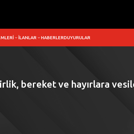
EMLERİ
İLANLAR
HABERLER
DUYURULAR
3
3
rlik, bereket ve hayırlara vesil