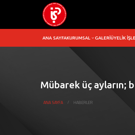
ANA SAYFA
KURUMSAL
GALERİ
ÜYELİK İŞL
3
Mübarek üç ayların; bi
ANA SAYFA
HABERLER
/