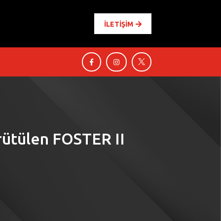
İLETİŞİM




ürütülen FOSTER II