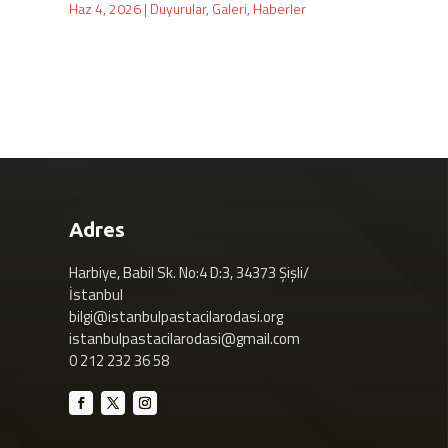
Haz 4, 2026
|
Duyurular
,
Galeri
,
Haberler
Adres
Harbiye, Babil Sk. No:4 D:3, 34373 Şişli/
İstanbul
bilgi@istanbulpastacilarodasi.org
istanbulpastacilarodasi@gmail.com
0 212 232 36 58