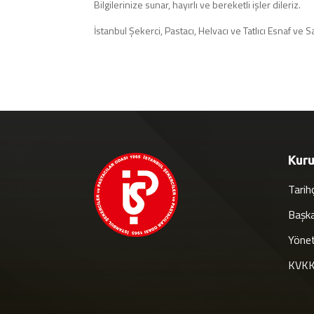
Bilgilerinize sunar, hayırlı ve bereketli işler dileriz.
İstanbul Şekerci, Pastacı, Helvacı ve Tatlıcı Esnaf ve 
Kur
Tarih
Başk
Yönet
KVKK