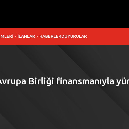
EMLERİ
İLANLAR
HABERLER
DUYURULAR
3
3
Avrupa Birliği finansmanıyla y