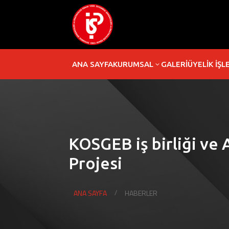
ANA SAYFA
KURUMSAL
GALERİ
ÜYELİK İŞL
3
KOSGEB iş birliği ve 
Projesi
ANA SAYFA
HABERLER
/