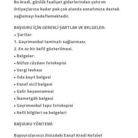
Bu kredi, günlük faaliyet giderlerinden yatırım
ihtiyaçlarına kadar pek çok alanda esnafımıza destek
sağlamayı hedeflemektedir.
BAŞVURU İÇİN GEREKLİ ŞARTLAR VE BELGELER:
•
Şartlar
:
1. Gayrimenkul teminatı sağlanması.
2. En az bir kefil gösterilmesi.
• Belgeler:
• Nüfus cüzdanı fotokopisi
• Vergi levhası
• Oda kayıt belgesi
• Esnaf sicil belgesi
• Gelir beyannamesi
• İkametgâh belgesi
• Gayrimenkul tapu fotokopisi
• Kefil bilgileri ve belgeleri
BAŞVURU YÖNTEMİ:
Başvurularınızı ilinizdeki Esnaf Kredi Kefalet