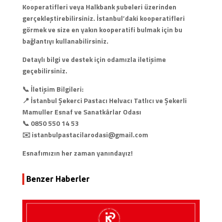
Kooperatifleri veya Halkbank şubeleri üzerinden
gerçekleştirebilirsiniz. İstanbul’daki kooperatifleri
görmek ve size en yakın kooperatifi bulmak için bu
bağlantıyı kullanabilirsiniz.
Detaylı bilgi ve destek için odamızla iletişime
geçebilirsiniz.
📞 İletişim Bilgileri:
📍 İstanbul Şekerci Pastacı Helvacı Tatlıcı ve Şekerli
Mamuller Esnaf ve Sanatkârlar Odası
📞 0850 550 14 53
✉️ istanbulpastacilarodasi@gmail.com
Esnafımızın her zaman yanındayız!
Benzer Haberler