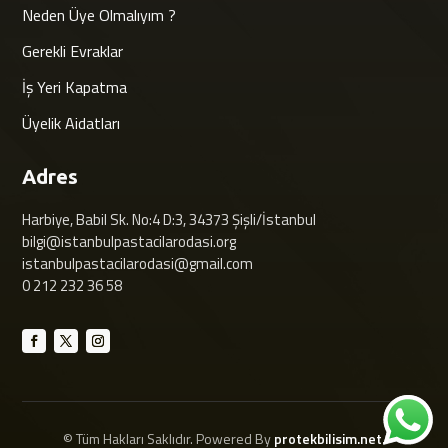
Neden Üye Olmalıyım ?
Gerekli Evraklar
İş Yeri Kapatma
Üyelik Aidatları
Adres
Harbiye, Babil Sk. No:4 D:3, 34373 Şişli/İstanbul
bilgi@istanbulpastacilarodasi.org
istanbulpastacilarodasi@gmail.com
0 212 232 36 58
© Tüm Hakları Saklıdır. Powered By
protekbilisim.net.