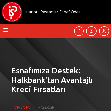
İstanbul Pastacılar Esnaf Odası
a



Esnafımıza Destek:
Halkbank’tan Avantajlı
Kredi Fırsatları
ANA SAYFA
HABERLER
/