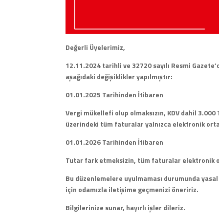
Değerli Üyelerimiz,
12.11.2024 tarihli ve 32720 sayılı Resmi Gazete’
aşağıdaki değişiklikler yapılmıştır:
01.01.2025 Tarihinden İtibaren
Vergi mükellefi olup olmaksızın, KDV dahil 3.00
üzerindeki tüm faturalar yalnızca elektronik or
01.01.2026 Tarihinden İtibaren
Tutar fark etmeksizin, tüm faturalar elektronik
Bu düzenlemelere uyulmaması durumunda yasal yaptı
için odamızla iletişime geçmenizi öneririz.
Bilgilerinize sunar, hayırlı işler dileriz.