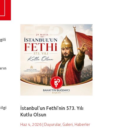
gili
arın
ilgi
İstanbul’un Fethi’nin 573. Yılı
Kutlu Olsun
Haz 4, 2026
|
Duyurular
,
Galeri
,
Haberler