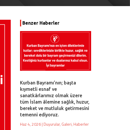
Benzer Haberler
Kurban Bayramı’nın; başta
kıymetli esnaf ve
sanatkârlarımız olmak üzere
tüm İslam âlemine sağlık, huzur,
bereket ve mutluluk getirmesini
temenni ediyoruz.
Haz 4, 2026
|
Duyurular
,
Galeri
,
Haberler