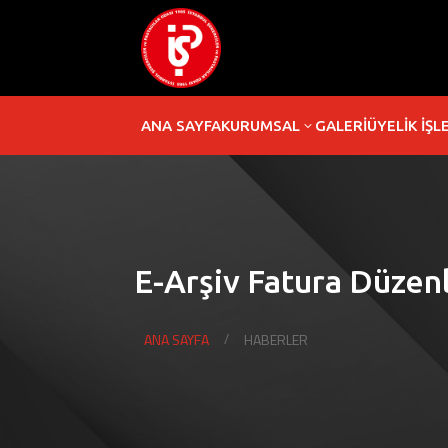
ANA SAYFA
KURUMSAL
GALERİ
ÜYELİK İŞL
3
E-Arşiv Fatura Düze
ANA SAYFA
HABERLER
/