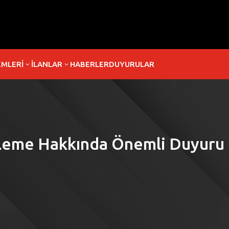
EMLERİ
İLANLAR
HABERLER
DUYURULAR
3
3
nleme Hakkında Önemli Duyuru