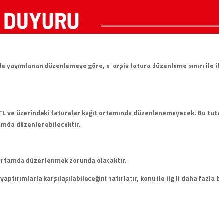
de yayımlanan düzenlemeye göre, e-arşiv fatura düzenleme sınırı ile il
0 TL ve üzerindeki faturalar kağıt ortamında düzenlenemeyecek. Bu tut
tamda düzenlenebilecektir.
 ortamda düzenlenmek zorunda olacaktır.
rımlarla karşılaşılabileceğini hatırlatır, konu ile ilgili daha fazla b