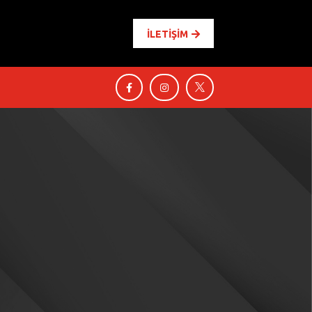
İLETİŞİM



