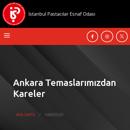
İstanbul Pastacılar Esnaf Odası
a



Ankara Temaslarımızdan
Kareler
ANA SAYFA
HABERLER
/