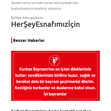
destek veren ve katkı sunan tüm kıymetli oda
başkanlarımıza teşekkür ediyoruz.
Birlikte daha güçlüyüz.
HerŞeyEsnafımızİçin
Benzer Haberler
Kurban Bayramı’nın; başta kıymetli esnaf ve